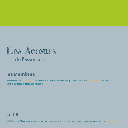
Les Acteurs
de l'association
les Membres
Randonneurs,
baliseurs
, soutiens, environ 80 adhérents qui font la vie de
l'association
par leur
participation à différents niveaux.
Le CA
Le CA et les Membres du CA prennent les décisions en commun pour tout ce qui concerne
l'association
.