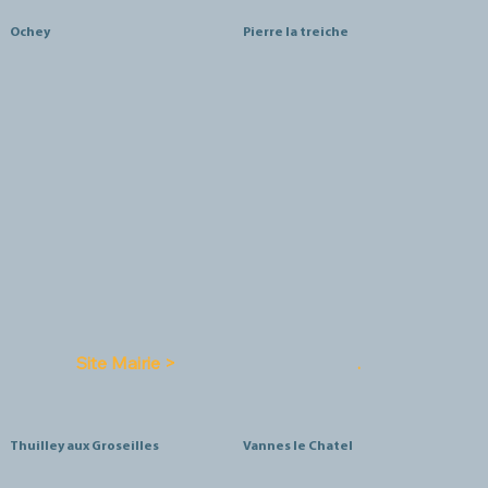
Ochey
Pierre la treiche
Site Mairie >
.
Thuilley aux Groseilles
Vannes le Chatel