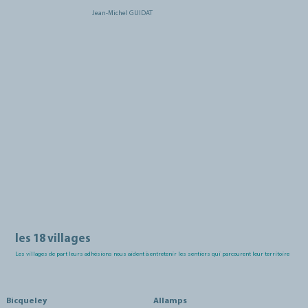
Jean-Michel GUIDAT
les 18 villages
Les villages de part leurs adhésions nous aident à entretenir les sentiers qui parcourent leur territoire
Bicqueley
Allamps