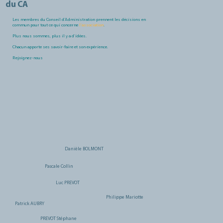
du CA
Les membres du Conseil d'Administration prennent les décisions en
commun pour tout ce qui concerne
l'association
.
Plus nous sommes, plus il y a d'idées.
Chacun apporte ses savoir-faire et son expérience.
Rejoignez-nous
Danièle BOLMONT
Pascale Collin
Luc PREVOT
Philippe Mariotte
Patrick AUBRY
PREVOT Stéphane