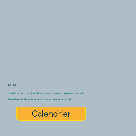
Jeudi
Le jeudi, une rando d'environ 10 km à une allure tranquille est également proposée.
Généralement l'après-midi sauf en été ce sera certainement le matin.
Calendrier