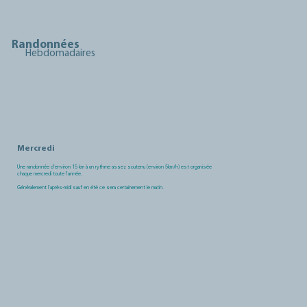
Randonnées
Hebdomadaires
Mercredi
Une randonnée d'environ 15 km à un rythme assez soutenu (environ 5km/h) est organisée
chaque mercredi toute l’année.
Généralement l'après-midi sauf en été ce sera certainement le matin.