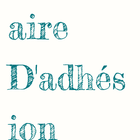
aire 
D'adhés
ion