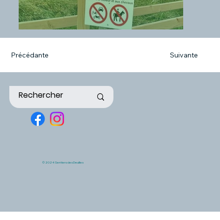
Précédante
Suivante
© 2024 Sentiers des Deuilles
La passerelle au début du circuit de