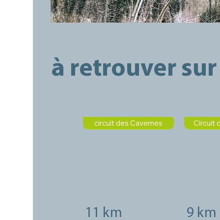
à retrouver sur 
circuit des Cavernes
Circuit 
11 km
9 km