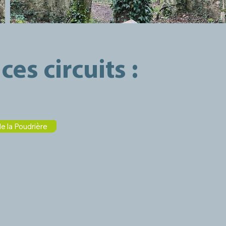
ces circuits :
de la Poudrière