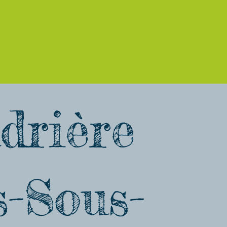
drière
s-Sous-