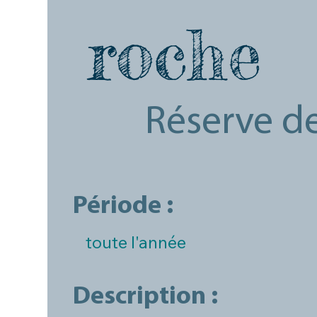
roche
Réserve de
Période :
toute l'année
Description :