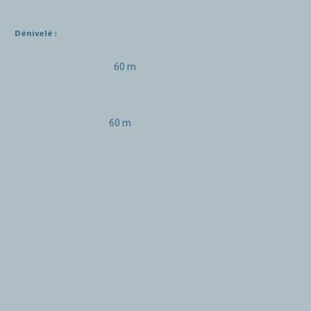
Dénivelé :
60 m
60 m